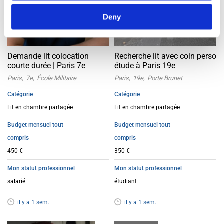
Deny
Demande lit colocation
Recherche lit avec coin perso
courte durée | Paris 7e
étude à Paris 19e
Paris
7e
École Militaire
Paris
19e
Porte Brunet
Catégorie
Catégorie
Lit en chambre partagée
Lit en chambre partagée
Budget mensuel tout
Budget mensuel tout
compris
compris
450 €
350 €
Mon statut professionnel
Mon statut professionnel
salarié
étudiant
il y a 1 sem.
il y a 1 sem.