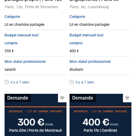
Paris
12e
Porte de Vincennes
Paris
6e
Luxembourg
Catégorie
Catégorie
Lit en chambre partagée
Lit en chambre partagée
Budget mensuel tout
Budget mensuel tout
compris
compris
350 €
400 €
Mon statut professionnel
Mon statut professionnel
salarié
étudiant
il y a 1 sem.
il y a 1 sem.
Lit en colocation
Lit en colocation
Demande
Demande