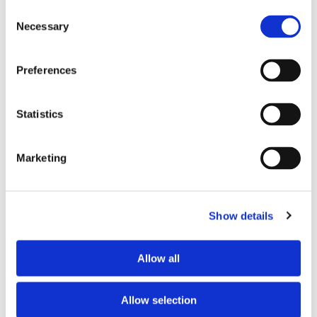
Consent
Budget mensuel tout
Budget mensuel tout
Necessary
Selection
compris
compris
300 €
200 €
Preferences
Mon statut professionnel
Mon statut professionnel
étudiant
étudiant
Statistics
il y a 1 sem.
il y a 1 sem.
Marketing
Banner Space
Show details
Lit en colocation
Lit en colocation
Demande
Demande
Allow all
Allow selection