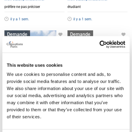
préfère ne pas préciser
étudiant
il y a 1 sem.
il y a 1 sem.
Lit en colocation
Lit en colocation
Demande
Demande
This website uses cookies
We use cookies to personalise content and ads, to
provide social media features and to analyse our traffic.
We also share information about your use of our site with
our social media, advertising and analytics partners who
Recherche lit colocation
Demande lit colocation filles
may combine it with other information that you’ve
filles | Paris 9 Drouot
à Paris 18e
provided to them or that they’ve collected from your use
Paris
9e
Drouot
Paris
18e
Goutte d'Or
of their services.
Catégorie
Catégorie
Lit en chambre partagée
Lit en chambre partagée