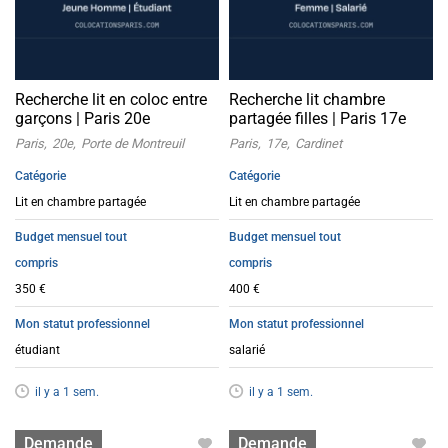
Recherche lit en coloc entre
Recherche lit chambre
garçons | Paris 20e
partagée filles | Paris 17e
Paris
20e
Porte de Montreuil
Paris
17e
Cardinet
Catégorie
Catégorie
Lit en chambre partagée
Lit en chambre partagée
Budget mensuel tout
Budget mensuel tout
compris
compris
350 €
400 €
Mon statut professionnel
Mon statut professionnel
étudiant
salarié
il y a 1 sem.
il y a 1 sem.
Lit en colocation
Lit en colocation
Demande
Demande