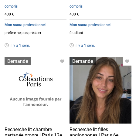
compris
compris
400 €
400 €
Mon statut professionnel
Mon statut professionnel
préfère ne pas préciser
étudiant
il y a 1 sem.
il y a 1 sem.
Lit en colocation
Lit en colocation
Demande
Demande
Recherche lit chambre
Recherche lit filles
partagée propre | Paris 12e
anglophones | Paris 6e