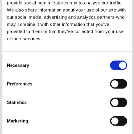
surveillance logement
provide social media features and to analyse our traffic.
aide informatique
We also share information about your use of our site with
our social media, advertising and analytics partners who
Pratique linguistique
may combine it with other information that you’ve
préparation repas
provided to them or that they’ve collected from your use
aide lever coucher
of their services.
aide ponctuelle
garde animaux
Consent
cours particuliers
Necessary
Selection
gardiennage
aide seniors
Preferences
Budget du loyer mensuel
€
Statistics
Nombre de chambre souhaitées
Marketing