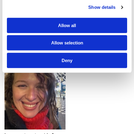
Show details
Sauvegarder recherche
Allow all
1 annonces trouvées
Allow selection
Deny
Hébergement contre service
Demande