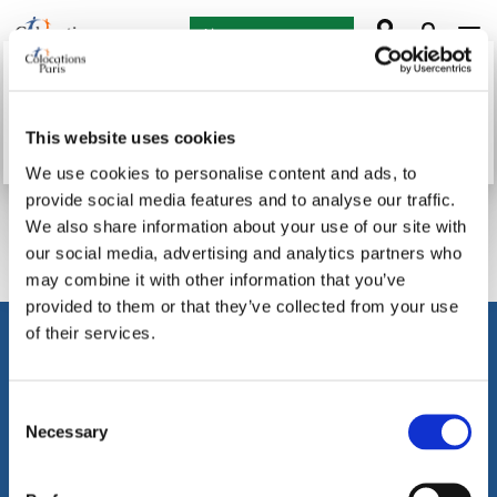
Ajouter une annonce
This website uses cookies
Chargement...
We use cookies to personalise content and ads, to
La page demandée est non existante.
provide social media features and to analyse our traffic.
Erreur au niveau de la requête ou la page a été supprimée;
We also share information about your use of our site with
veuillez vérifier lien URL et réessayer à nouveau.
our social media, advertising and analytics partners who
may combine it with other information that you’ve
provided to them or that they’ve collected from your use
of their services.
À propos des petites annonces
Accueil
Ajouter récemment
Consent
Necessary
Selection
À propos de nous
Contactez nous