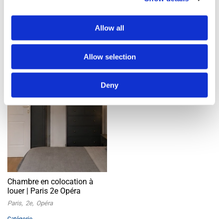
1 annonces trouvées
Allow all
Allow selection
Chambre à louer
Offre
Deny
Chambre en colocation à
louer | Paris 2e Opéra
Paris
2e
Opéra