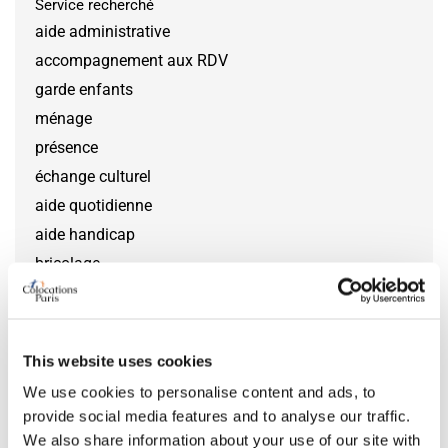
Service recherché
aide administrative
accompagnement aux RDV
garde enfants
ménage
présence
échange culturel
aide quotidienne
aide handicap
bricolage
jardinage
aide courses
surveillance logement
This website uses cookies
aide informatique
We use cookies to personalise content and ads, to
Pratique linguistique
provide social media features and to analyse our traffic.
préparation repas
We also share information about your use of our site with