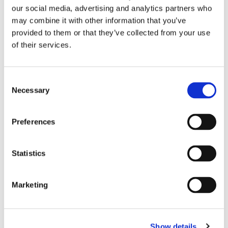
our social media, advertising and analytics partners who
aide lever coucher
may combine it with other information that you’ve
aide ponctuelle
provided to them or that they’ve collected from your use
garde animaux
of their services.
cours particuliers
gardiennage
Consent
aide seniors
Necessary
Selection
Loyer mensuel
(N’utilisez pas de virgules ou de points)
Preferences
€
Nombre de chambres
Statistics
Marketing
Sauvegarder recherche
Show details