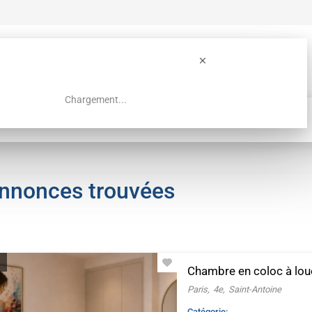
Chargement...
Guide colocation Paris
Recherche
annonces trouvées
 à louer
e
Chambre en coloc à loue
Paris
4e
Saint-Antoine
Catégorie