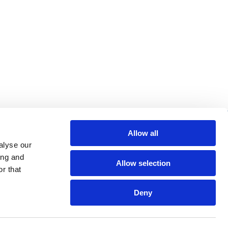
us de liens utiles
Allow all
alyse our
cherche
ing and
Allow selection
Q
r that
ntions légales
Deny