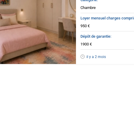
Chambre
Loyer mensuel charges compri
950 €
Dépôt de garantie
1900 €
il y a 2 mois