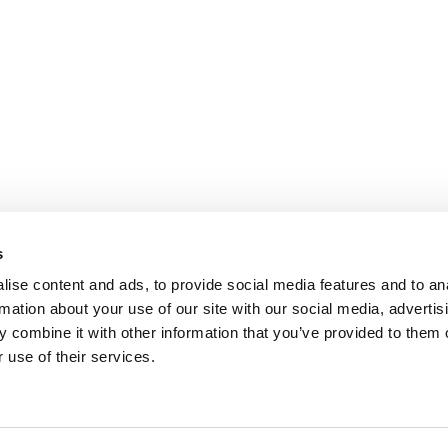
s
Aide & contact
Pl
ise content and ads, to provide social media features and to an
Guide colocation Paris
Re
rmation about your use of our site with our social media, advertis
Favoris
FA
 combine it with other information that you’ve provided to them o
Termes d’utilisation
Me
 use of their services.
Politique de confidentialité