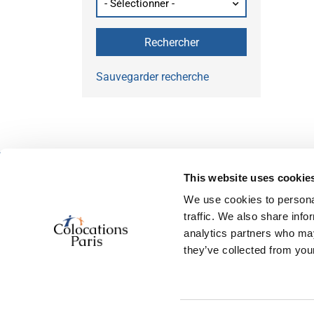
Sauvegarder recherche
This website uses cookie
À propos des petites annonces
We use cookies to personal
Accueil
traffic. We also share info
Ajouter récemment
analytics partners who may
À propos de nous
they’ve collected from your
Contactez nous