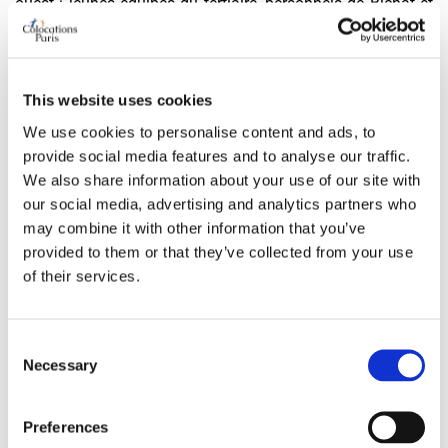
ouest : jeunes équipes du tertiaire, personnels de Bichat et
des cliniques, familles recomposées en quête de grands
plateaux — et chaque colocataire de ce vivier arrive dossier
monté, garant compris. Loyer complet, plan, exposition :
This website uses cookies
l'annonce précise se place en tête de liste dès sa
We use cookies to personalise content and ads, to
publication.
provide social media features and to analyse our traffic.
We also share information about your use of our site with
Foire aux questions
our social media, advertising and analytics partners who
Que prouve la cité des Fleurs à ceux qui vivent à plusieurs
may combine it with other information that you’ve
?
provided to them or that they’ve collected from your use
of their services.
Qu'un petit nombre de règles claires, acceptées d'avance et
appliquées sans exception, suffit à faire tenir un ensemble
Consent
pendant près de deux siècles. Un appartement en
Necessary
Selection
colocation gagne à s'en inspirer : mieux vaut cinq principes
respectés qu'un règlement de trente lignes oublié — la
Preferences
charte fait la durée.