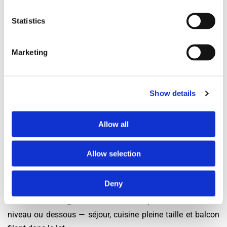
Batignolles, Épinettes, plaine Monceau : trois budgets ?
Statistics
Trois nettement : Monceau joue dans la cour du 8e voisin,
les Batignolles tiennent le milieu avec square, halles et
Marketing
cafés de quartier, les Épinettes offrent exactement les
mêmes surfaces deux bons crans moins cher, à dix petites
minutes de métro. Beaucoup de groupes visent les
Show details
Épinettes et gardent la différence pour vivre, sorties
comprises.
Allow all
Combien pèse une part au nord-ouest ?
Allow selection
Moins qu'une chambre louée seule dès que l'équipe atteint
trois : la chambre de référence LocService s'affiche à 744 €
Deny
mensuels, tout compris dans ce prix, quand la division d'un
entier des Batignolles ramène chaque colocataire au
niveau ou dessous — séjour, cuisine pleine taille et balcon