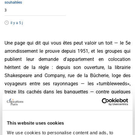
souhaitées
3
il y a 5 j
Une page qui dit qui vous êtes peut valoir un toit — le 5e
arrondissement le prouve depuis 1951, et les groupes qui
publient leur demande d'appartement en colocation
héritent de la règle : depuis son ouverture, la librairie
Shakespeare and Company, rue de la Bûcherie, loge des
voyageurs entre ses rayonnages — les «tumbleweeds»,
treize lits cachés dans les banquettes — contre quelques
heures d'aide, un livre lu par jour et une page
d'autobiographie avec photo. Des dizaines de milliers de
dormeurs plus tard, la devise peinte au-dessus de la porte
This website uses cookies
tient toujours lieu de loi locale : qui se présente bien trouve
un lit.
We use cookies to personalise content and ads, to