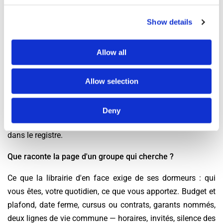
annonce ni file d'attente : lisez, choisissez, ouvrez la porte.
Show details
Foire aux questions
À quoi bon une demande publiée dans le 5e étudiant ?
Allow all
À sortir de la cohue : quand sept à dix candidatures se
disputent chaque chambre, le réflexe des bailleurs est de ne
Allow selection
plus rien publier et de choisir au calme. Les appartements à
partager du Quartier latin se donnent alors à ceux qui se
Deny
sont fait connaître — la demande affichée est votre page
dans le registre.
Que raconte la page d'un groupe qui cherche ?
Ce que la librairie d'en face exige de ses dormeurs : qui
vous êtes, votre quotidien, ce que vous apportez. Budget et
plafond, date ferme, cursus ou contrats, garants nommés,
deux lignes de vie commune — horaires, invités, silence des