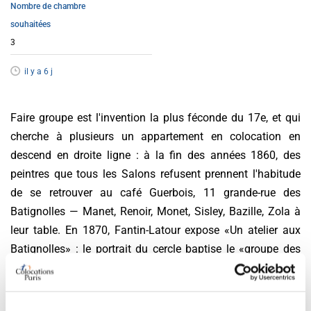
Nombre de chambre
souhaitées
3
il y a 6 j
Faire groupe est l'invention la plus féconde du 17e, et qui
cherche à plusieurs un appartement en colocation en
descend en droite ligne : à la fin des années 1860, des
peintres que tous les Salons refusent prennent l'habitude
de se retrouver au café Guerbois, 11 grande-rue des
Batignolles — Manet, Renoir, Monet, Sisley, Bazille, Zola à
leur table. En 1870, Fantin-Latour expose «Un atelier aux
Batignolles» : le portrait du cercle baptise le «groupe des
Batignolles», et ces refusés, battus un à un, finissent par
imposer ensemble une peinture nouvelle. La leçon n'a pas
vieilli : le groupe précède le lieu.