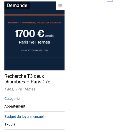
Appartement avec colocation
Demande
acceptée
Recherche T3 deux
chambres – Paris 17e
Ternes
Paris
17e
Ternes
Catégorie
Appartement
Budget du loyer mensuel
1700 €