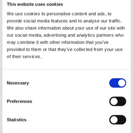
This website uses cookies
D'un café de l'avenue de Clichy aux annonces
We use cookies to personalise content and ads, to
d'aujourd'hui, les groupes s'annoncent au complet : de 1
provide social media features and to analyse our traffic.
900 € à 2 450 € par mois, charges comptées séparément,
We also share information about your use of our site with
l'appartement en colocation en trois chambres des
our social media, advertising and analytics partners who
Batignolles aux Épinettes, composition arrêtée et garanties
may combine it with other information that you’ve
provided to them or that they’ve collected from your use
accordées entre elles. Les voisins reçoivent des formations
of their services.
comparables : les demandes menées vers le
18e
arrondissement
gravissent Montmartre et ses ateliers,
celles du
9e
redescendent vers la Nouvelle-Athènes et les
Consent
théâtres.
Necessary
Selection
Propriétaire d'un familial aux Batignolles ou d'un traversant
Preferences
vers Wagram ? Recevez les demandes comme on regarde
le tableau de Fantin-Latour : le chef d'atelier compte moins
que l'accord du cercle. Les groupes du 17e arrivent
Statistics
composés — métiers mêlés, budgets additionnés, garants