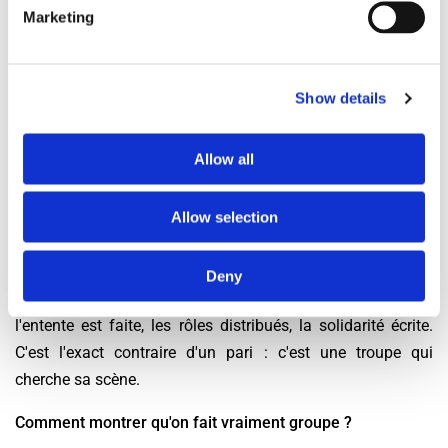
alignés — et chaque colocataire tient son rôle écrit dans le
Marketing
dossier commun. Un logement où la colocation bienvenue
s'affiche dès l'annonce, et dont le propriétaire accepte la
colocation sans réticence, trouve ici des équipes qui n'ont
Show details
plus qu'un besoin : l'adresse. Tout le reste est déjà peint.
Foire aux questions
Allow all
Un groupe déjà formé a-t-il un avantage au 17e ?
Allow selection
Décisif : les bailleurs de l'arrondissement croulent sous les
candidatures individuelles à recomposer, tâche qu'ils
Deny
refusent. Le groupe constitué leur épargne le casting —
l'entente est faite, les rôles distribués, la solidarité écrite.
C'est l'exact contraire d'un pari : c'est une troupe qui
cherche sa scène.
Comment montrer qu'on fait vraiment groupe ?