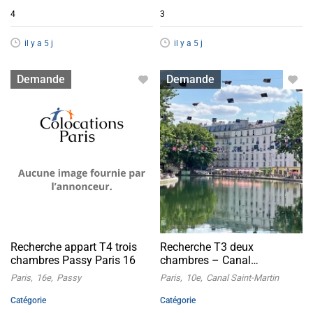
4
3
il y a 5 j
il y a 5 j
Appartement avec colocation
Appartement avec colocation
Demande
Demande
acceptée
acceptée
Recherche appart T4 trois
Recherche T3 deux
chambres Passy Paris 16
chambres – Canal
Saint‑Martin 10
Paris
16e
Passy
Paris
10e
Canal Saint-Martin
Catégorie
Catégorie