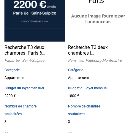
Recherche T3 deux
Recherche T3 deux
chambres |Paris 6
chambres |
Saint‑Sulpice
Faubourg‑Montmartre 9
Paris
6e
Saint-Sulpice
Paris
9e
Faubourg Montmartre
Catégorie
Catégorie
Appartement
Appartement
Budget du loyer mensuel
Budget du loyer mensuel
2200 €
1800 €
Nombre de chambre
Nombre de chambre
souhaitées
souhaitées
3
3