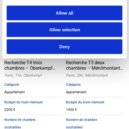
Allow all
Allow selection
Deny
Recherche T4 trois
Recherche T3 deux
chambres – Oberkampf
chambres – Ménilmontant
Paris 11e
Paris 20
Paris
11e
Oberkampf
Paris
20e
Ménilmontant
Catégorie
Catégorie
Appartement
Appartement
Budget du loyer mensuel
Budget du loyer mensuel
2200 €
1450 €
Nombre de chambre
Nombre de chambre
souhaitées
souhaitées