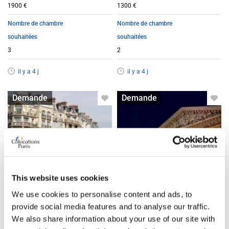
1900 €
1300 €
Nombre de chambre
Nombre de chambre
souhaitées
souhaitées
3
2
il y a 4 j
il y a 4 j
Appartement avec colocation
Appartement avec colocation
Demande
Demande
acceptée
acceptée
This website uses cookies
We use cookies to personalise content and ads, to
provide social media features and to analyse our traffic.
We also share information about your use of our site with
Recherche T3 deux
Recherche T3 deux