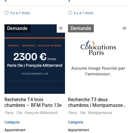
3
3
il y a 1 mois
il y a 1 mois
Appartement avec colocation
Appartement avec colocation
Demande
Demande
acceptée
acceptée
Recherche T4 trois
Recherche T3 deux
chambres – BFM Paris 13e
chambres | Montparnasse
Paris 14
Paris
13e
François-Mitterrand
Paris
14e
Montparnasse
Catégorie
Catégorie
Appartement
Appartement