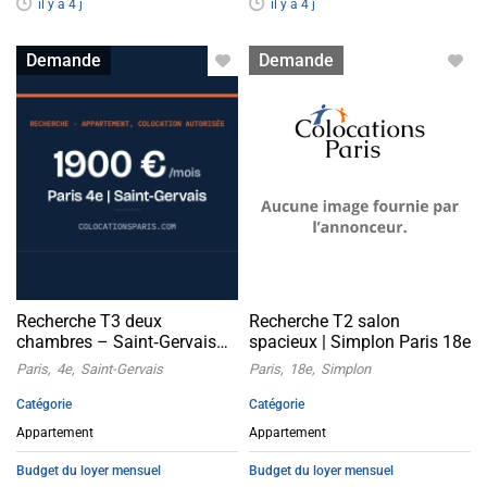
il y a 4 j
il y a 4 j
Appartement avec colocation
Appartement avec colocation
Demande
Demande
acceptée
acceptée
Recherche T3 deux
Recherche T2 salon
chambres – Saint‑Gervais
spacieux | Simplon Paris 18e
Paris 4
Paris
4e
Saint-Gervais
Paris
18e
Simplon
Catégorie
Catégorie
Appartement
Appartement
Budget du loyer mensuel
Budget du loyer mensuel