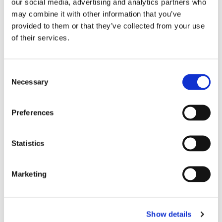
chambres – Daumesnil
chambres – Madeleine Paris
our social media, advertising and analytics partners who
Paris 12e
8e
may combine it with other information that you’ve
Paris
12e
Daumesnil
Paris
8e
Madeleine
provided to them or that they’ve collected from your use
Catégorie
Catégorie
of their services.
Appartement
Appartement
Budget du loyer mensuel
Budget du loyer mensuel
Consent
1600 €
2400 €
Necessary
Selection
Nombre de chambre
Nombre de chambre
souhaitées
souhaitées
Preferences
3
3
il y a 4 j
il y a 5 j
Statistics
Marketing
Banner Space
Appartement avec colocation
Appartement avec colocation
Demande
Demande
Show details
acceptée
acceptée