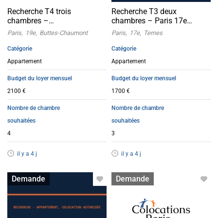
Recherche T4 trois
Recherche T3 deux
chambres –
chambres – Paris 17e
Buttes‑Chaumont 19e
Ternes
Paris
19e
Buttes-Chaumont
Paris
17e
Ternes
Catégorie
Catégorie
Appartement
Appartement
Budget du loyer mensuel
Budget du loyer mensuel
2100 €
1700 €
Nombre de chambre
Nombre de chambre
souhaitées
souhaitées
4
3
il y a 4 j
il y a 4 j
Appartement avec colocation
Appartement avec colocation
Demande
Demande
acceptée
acceptée