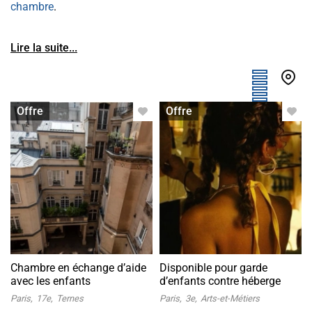
chambre
.
Lire la suite...
Logement contre service
Logement contre service
Offre
Offre
Chambre en échange d’aide
Disponible pour garde
avec les enfants
d’enfants contre héberge
Paris
17e
Ternes
Paris
3e
Arts-et-Métiers