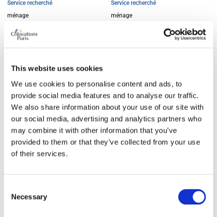
Service recherché
Service recherché
ménage
ménage
Disponibilité
Disponibilité
2026-06-12
2026-06-10
il y a 2 mois
il y a 2 mois
This website uses cookies
We use cookies to personalise content and ads, to
Logement contre service
Logement contre service
Offre
Offre
provide social media features and to analyse our traffic.
We also share information about your use of our site with
our social media, advertising and analytics partners who
may combine it with other information that you’ve
provided to them or that they’ve collected from your use
of their services.
Consent
Necessary
Selection
Chambre contre service |
Chambre service | Paris 16e
Paris 15e Convention
Auteuil