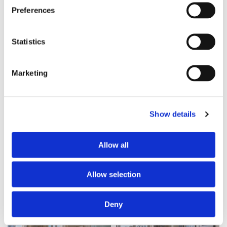
Paris
15e
Convention
Paris
16e
Auteuil
Preferences
Catégorie
Catégorie
Logement contre aide
Logement contre aide
Statistics
Service recherché
Service recherché
cours particuliers
garde enfants
Marketing
Disponibilité
Disponibilité
2026-06-12
2026-06-01
Show details
il y a 2 mois
il y a 2 mois
Allow all
Banner Space
Allow selection
Logement contre service
Logement contre service
Offre
Offre
Deny