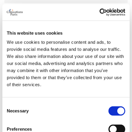
CARACTÉRISTIQUES REQUISES DE LA CHAMBRE
Type de lit préféré
peut import
This website uses cookies
Salle de bain souhaitée
peut Import
We use cookies to personalise content and ads, to
Bureau requis
oui
provide social media features and to analyse our traffic.
Wi-Fi requis
oui
We also share information about your use of our site with
TV requise
peut Import
our social media, advertising and analytics partners who
may combine it with other information that you’ve
provided to them or that they’ve collected from your use
À PROPOS DE MOI
of their services.
Ma langue parlée
Français
Consent
Mon profil
jeune femme
Necessary
Selection
Ma tranche d’âge
18–25 ans
Mon statut professionnel
étudiant
Preferences
Mes habitudes de propreté
très propre