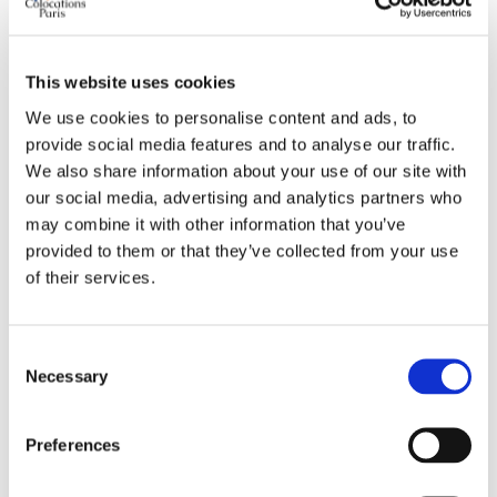
Des niveaux étonnamment raisonnables pour un
arrondissement aussi bien tenu : le secteur Alésia–Mouton-
This website uses cookies
Duvernet affiche des colocations à 680-750 € charges
We use cookies to personalise content and ads, to
comprises, avec des baux réputés plus stables que dans
provide social media features and to analyse our traffic.
les arrondissements centraux, selon les observations 2026
We also share information about your use of our site with
de ColocNow. Les loyers de référence de l'encadrement
our social media, advertising and analytics partners who
restent à vérifier bail par bail — l'outil de la Ville le permet
may combine it with other information that you’ve
en deux minutes — et notre
guide des prix par
provided to them or that they’ve collected from your use
arrondissement
replace chaque secteur dans sa fourchette
of their services.
fine.
Où poser ses cartons entre villages et jardins ?
Consent
Necessary
Selection
Pernety-Plaisance d'abord, le village assumé du sud
parisien : commerces indépendants le long de Raymond-
Preferences
Losserand, ruelles pavées dont la fameuse rue des
Thermopyles, entraide de quartier réelle. Daguerre-Denfert