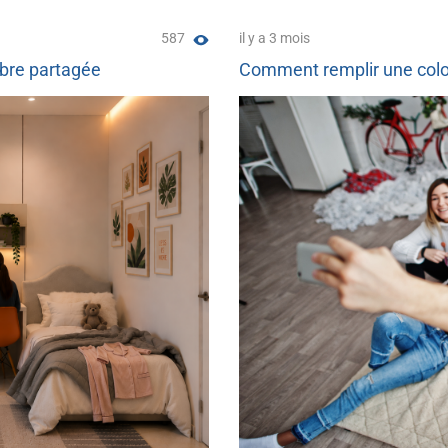
587
il y a 3 mois
mbre partagée
Comment remplir une colo