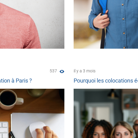
537
il y a 3 mois
ion à Paris ?
Pourquoi les colocations 