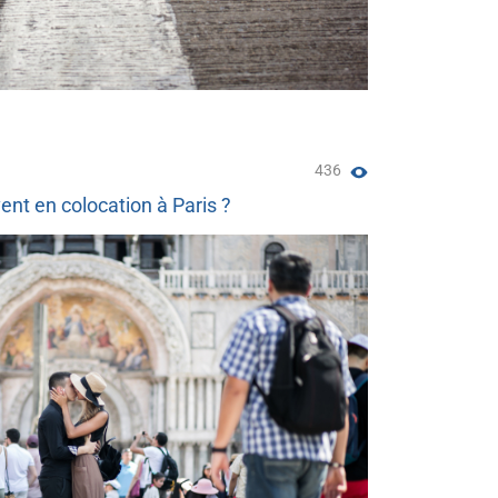
436
nt en colocation à Paris ?