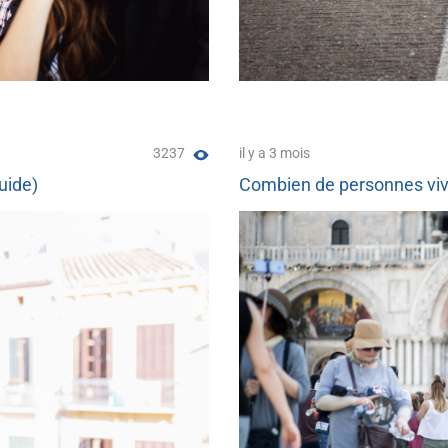
3237
il y a 3 mois
uide)
Combien de personnes vive