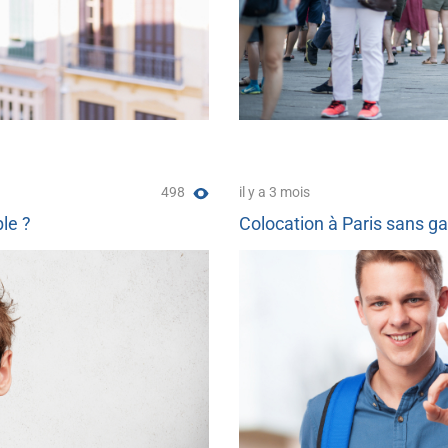
498
il y a 3 mois
ble ?
Colocation à Paris sans gar