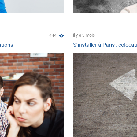
444
il y a 3 mois
utions
S’installer à Paris : coloca