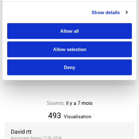
Accueil des invités
autorisé à n’importe quand
Autorisation de fumer
non
Show details
Animaux acceptés
non
Allow all
LOCALISATION
Allow selection
Ville ou Département
92
Arrondissement ou Commune
Sceaux
Deny
Soumis:
il y a 7 mois
493
Visualisation
David rtt
Annonceur depuis 17.06.2024