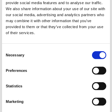
PROFIL DU COLOCATAIRE SOUHAITÉ
provide social media features and to analyse our traffic.
We also share information about your use of our site with
Langues parlées souhaitées
non précisé
our social media, advertising and analytics partners who
may combine it with other information that you’ve
Profil souhaité
femme
provided to them or that they’ve collected from your use
Statut professionnel souhaité
peut importe
of their services.
CAPACITÉ DE LA CHAMBRE
Consent
Necessary
Selection
Nombre max d’occupants
2 personnes
Preferences
RÈGLEMENT INTÉRIEUR
Statistics
Accès à la cuisine
autorisé à n’importe quand
Marketing
Cuisiner des repas
autorisé à n’importe quand
Accès au salon
autorisé à n’importe quand