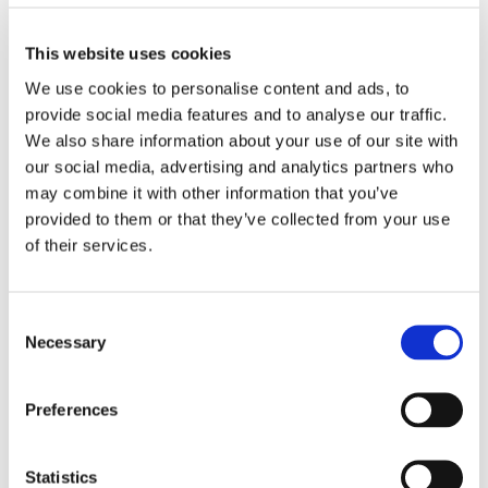
DISPONIBILITÉ
This website uses cookies
Du
07.04.2026
We use cookies to personalise content and ads, to
provide social media features and to analyse our traffic.
We also share information about your use of our site with
CARACTÉRISTIQUES DE LA CHAMBRE
our social media, advertising and analytics partners who
may combine it with other information that you’ve
Taille du lit
simple
provided to them or that they’ve collected from your use
Salle de bain
partagée
of their services.
Bureau
oui
Wi-Fi
oui
Consent
TV
non
Necessary
Selection
PROFIL DU COHABITANT SOUHAITÉ
Preferences
Langues parlées souhaitées
Français
Statistics
Profil souhaité
jeune femme