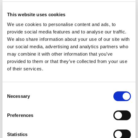
Taille du lit
simple
This website uses cookies
Salle de bain
partagée
We use cookies to personalise content and ads, to
Bureau
non
provide social media features and to analyse our traffic.
Wi-Fi
oui
We also share information about your use of our site with
TV
oui
our social media, advertising and analytics partners who
may combine it with other information that you’ve
provided to them or that they’ve collected from your use
PROFIL DU COLOCATAIRE SOUHAITÉ
of their services.
Langues parlées souhaitées
peut importe
Profil souhaité
peut importe
Consent
Necessary
Tranche d’âge souhaitée
26–35 ans
Selection
Statut professionnel souhaité
peut importe
Preferences
À PROPOS DES OCCUPANTS DU LOGEMENT
Statistics