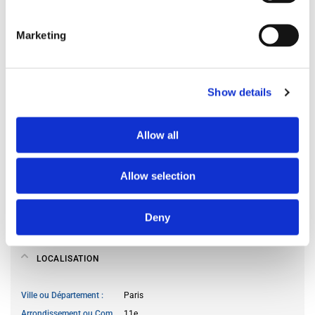
Langues des occupants
peut importe
Profil des occupants
préfère ne pas préciser
Marketing
RÈGLEMENT INTÉRIEUR
Show details
Accès à la cuisine
autorisé à n’importe quand
Allow all
Cuisiner des repas
autorisé à n’importe quand
Accès au salon
autorisé à n’importe quand
Accueil des invités
autorisé à n’importe quand
Allow selection
Autorisation de fumer
non
Animaux acceptés
non
Deny
LOCALISATION
Ville ou Département
Paris
Arrondissement ou Commune
11e