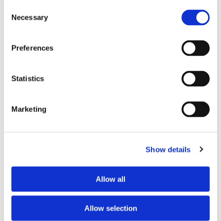
Wi-Fi
oui
Consent
TV
oui
Necessary
Selection
Preferences
PROFIL DU COHABITANT SOUHAITÉ
Langues parlées souhaitées
Français
Statistics
Profil souhaité
jeune femme
Tranche d’âge souhaitée
peut importe
Marketing
À PROPOS DES OCCUPANTS DU LOGEMENT
Show details
Langue parlée
préfère ne pas préciser
Profil
couple
Allow all
Allow selection
RÈGLEMENT INTÉRIEUR