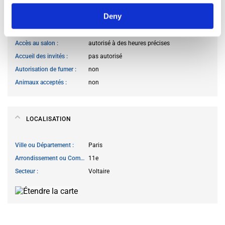
Deny
Accès à la cuisine
autorisé à des heures précises
Cuisiner des repas
autorisé à des heures précises
Accès au salon
autorisé à des heures précises
Accueil des invités
pas autorisé
Autorisation de fumer
non
Animaux acceptés
non
LOCALISATION
Ville ou Département
Paris
Arrondissement ou Commune
11e
Secteur
Voltaire