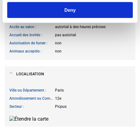
Deny
Accès à la cuisine
autorisé à n’importe quand
Cuisiner des repas
autorisé à des heures précises
Accès au salon
autorisé à des heures précises
Accueil des invités
pas autorisé
Autorisation de fumer
non
Animaux acceptés
non
LOCALISATION
Ville ou Département
Paris
Arrondissement ou Commune
12e
Secteur
Picpus