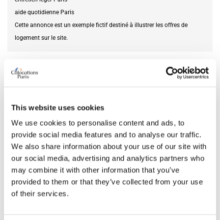
aide quotidienne Paris
Cette annonce est un exemple fictif destiné à illustrer les offres de
logement sur le site.
Service recherché
aide seniors
DISPONIBILITÉ
This website uses cookies
Du
29.05.2026
We use cookies to personalise content and ads, to
provide social media features and to analyse our traffic.
We also share information about your use of our site with
our social media, advertising and analytics partners who
CARACTÉRISTIQUES DE LA CHAMBRE
may combine it with other information that you’ve
provided to them or that they’ve collected from your use
Taille du lit
double
of their services.
Salle de bain
privative
Bureau
oui