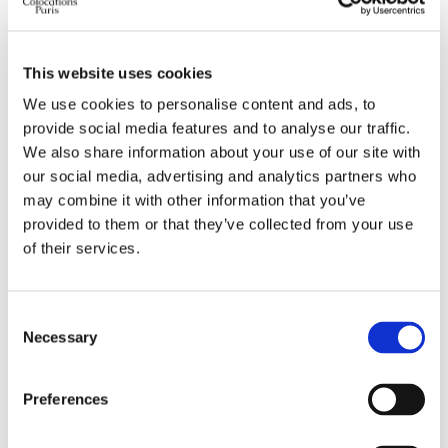
Type de lit préféré
peut import
Salle de bain souhaitée
peut Import
This website uses cookies
Bureau requis
peut Import
We use cookies to personalise content and ads, to
Wi-Fi requis
oui
provide social media features and to analyse our traffic.
TV requise
peut Import
We also share information about your use of our site with
our social media, advertising and analytics partners who
may combine it with other information that you’ve
À PROPOS DE MOI
provided to them or that they’ve collected from your use
of their services.
Ma langue parlée
préfère ne pas préciser
Mon profil
jeune femme
Ma tranche d’âge
18–25 ans
Consent
Necessary
Mon statut professionnel
étudiant
Selection
Mes habitudes de propreté
très propre
Preferences
AVEC QUI JE PRÉFÈRE VIVRE