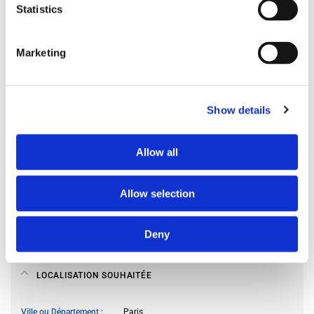
Statistics
Langues souhaitées parlées
peut importe
Profil des occupants souhaité
peut importe
Marketing
MES HABITUDES DE VIE
Show details
Accès à la cuisine
à certaines heures
Allow all
Cuisiner des repas
souvent
Utilisation du salon
limité
Accueil des invités
je ne reçois pas d’invités
Allow selection
Fumeur
non
Propriétaire d’un animal
non
Deny
LOCALISATION SOUHAITÉE
Ville ou Département
Paris