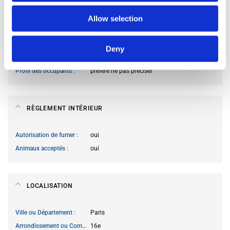
Allow selection
À PROPOS DES OCCUPANTS DU LOGEMENT
Deny
Langues des occupants
Français
Profil des occupants
préfère ne pas préciser
RÈGLEMENT INTÉRIEUR
Autorisation de fumer
oui
Animaux acceptés
oui
LOCALISATION
Ville ou Département
Paris
Arrondissement ou Commune
16e