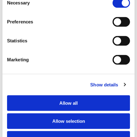
Necessary
Selection
PROFIL DU COHABITANT SOUHAITÉ
Preferences
Langues parlées souhaitées
peut importe
Profil souhaité
peut importe
Statistics
Tranche d’âge souhaitée
peut importe
Marketing
À PROPOS DES OCCUPANTS DU LOGEMENT
Show details
Langue parlée
préfère ne pas préciser
Profil
préfère ne pas préciser
Allow all
RÈGLEMENT INTÉRIEUR
Allow selection
Accès à la cuisine
autorisé à n’importe quand