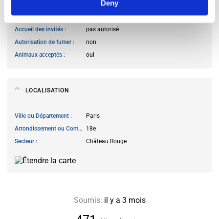
Deny
Cuisiner des repas
autorisé à n’importe quand
Accès au salon
autorisé à n’importe quand
Accueil des invités
pas autorisé
Autorisation de fumer
non
Animaux acceptés
oui
LOCALISATION
Ville ou Département
Paris
Arrondissement ou Commune
18e
Secteur
Château Rouge
Soumis:
il y a 3 mois