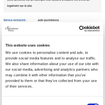
logement sur le site.
Service recherché
aide quotidienne
DISPONIBILITÉ
This website uses cookies
Du
01.05.2026
We use cookies to personalise content and ads, to
provide social media features and to analyse our traffic.
CARACTÉRISTIQUES DE LA CHAMBRE
We also share information about your use of our site with
our social media, advertising and analytics partners who
may combine it with other information that you’ve
Taille du lit
double
provided to them or that they’ve collected from your use
Salle de bain
partagée
of their services.
Bureau
oui
Wi-Fi
oui
TV
oui
Consent