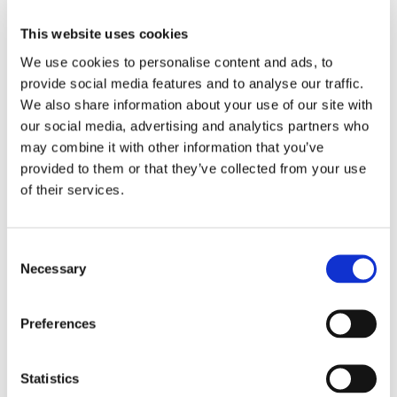
appartement vide Paris 18
This website uses cookies
Cette annonce est un exemple fictif destiné à illustrer les offres de
We use cookies to personalise content and ads, to
logement sur le site.
provide social media features and to analyse our traffic.
We also share information about your use of our site with
Statut d’ameublement
pas meublé
our social media, advertising and analytics partners who
may combine it with other information that you’ve
provided to them or that they’ve collected from your use
DÉTAILS
of their services.
Loyer mensuel
1,650 €
Dépôt de garantie
1,650 €
Consent
Mètre carré
50
Necessary
Selection
DPE
D
Preferences
DISPONIBILITÉ
Statistics