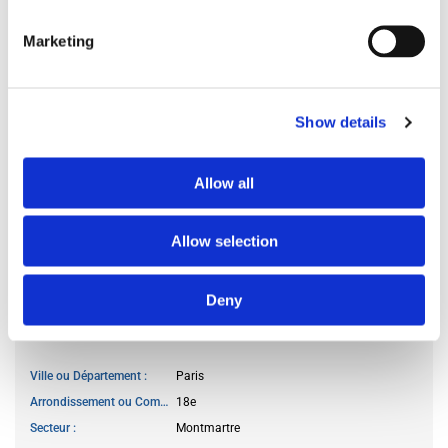
Du
18.03.2026
Marketing
CARACTÉRISTIQUES DE L‘APPARTEMENT
Show details
Nombre de chambres
2 chambres
Nombre de Salles de bain
1 salle de bain
Allow all
Nombre de toilettes
1
Niveau de l’étage
3
Allow selection
Ascenseur
disponible
Deny
LOCALISATION
Ville ou Département
Paris
Arrondissement ou Commune
18e
Secteur
Montmartre