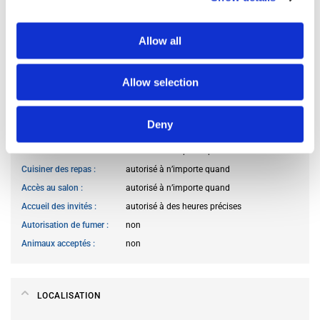
À PROPOS DES OCCUPANTS DU LOGEMENT
Allow all
Langues des occupants
préfère ne pas préciser
Profil des occupants
préfère ne pas préciser
Allow selection
RÈGLEMENT INTÉRIEUR
Deny
Accès à la cuisine
autorisé à n’importe quand
Cuisiner des repas
autorisé à n’importe quand
Accès au salon
autorisé à n’importe quand
Accueil des invités
autorisé à des heures précises
Autorisation de fumer
non
Animaux acceptés
non
LOCALISATION