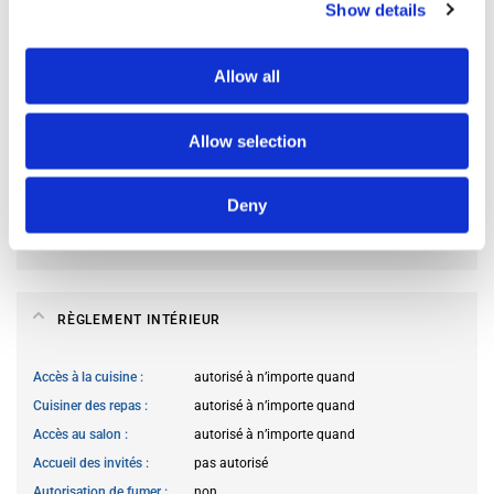
Show details
Occupants actuels
Personne pour le moment
Allow all
OCCUPANTS ACTUELS DE LA CHAMBRE
Allow selection
Langues des occupants
préfère ne pas préciser
Profil des occupants
préfère ne pas préciser
Deny
Trache d’âge des occupants
Préfère ne pas préciser
Staut professionnel des occupants
Préfère ne pas préciser
RÈGLEMENT INTÉRIEUR
Accès à la cuisine
autorisé à n’importe quand
Cuisiner des repas
autorisé à n’importe quand
Accès au salon
autorisé à n’importe quand
Accueil des invités
pas autorisé
Autorisation de fumer
non