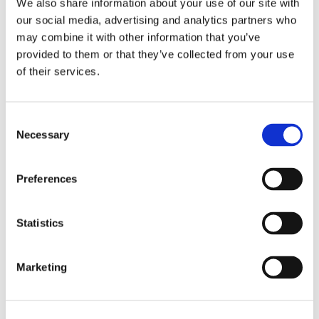
We also share information about your use of our site with
CARACTÉRISTIQUES DE LA CHAMBRE
our social media, advertising and analytics partners who
may combine it with other information that you’ve
Type de lit
simple
provided to them or that they’ve collected from your use
Salle de bain attenante
oui
of their services.
Wi-Fi
oui
Consent
PROFIL DU COLOCATAIRE SOUHAITÉ
Necessary
Selection
Langues parlées souhaitées
peut importe
Preferences
Profil souhaité
peut importe
Tranche d’âge souhaitée
peut importe
Statut professionnel souhaité
peut importe
Statistics
Marketing
CAPACITÉ DE LA CHAMBRE
Nombre max d’occupants
2 personnes