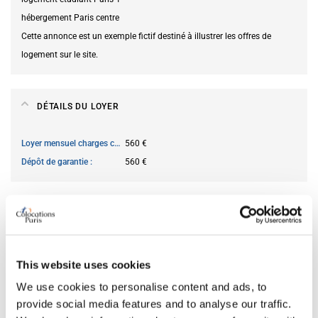
hébergement Paris centre
Cette annonce est un exemple fictif destiné à illustrer les offres de
logement sur le site.
DÉTAILS DU LOYER
Loyer mensuel charges comprises
560 €
Dépôt de garantie
560 €
DISPONIBILITÉ
Du
13.06.2026
This website uses cookies
Location courte durée acceptée
oui
We use cookies to personalise content and ads, to
provide social media features and to analyse our traffic.