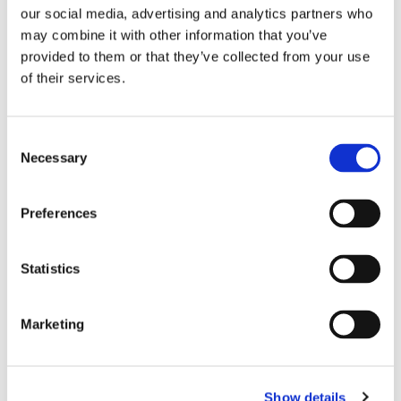
our social media, advertising and analytics partners who
Type de lit
superposé
may combine it with other information that you’ve
Salle de bain attenante
oui
provided to them or that they’ve collected from your use
Wi-Fi
oui
of their services.
Consent
PROFIL DU COLOCATAIRE SOUHAITÉ
Necessary
Selection
Langues parlées souhaitées
peut importe
Profil souhaité
peut importe
Preferences
Tranche d’âge souhaitée
peut importe
Statut professionnel souhaité
peut importe
Statistics
CAPACITÉ DE LA CHAMBRE
Marketing
Nombre max d’occupants
2 personnes
Occupants actuels
Personne pour le moment
Show details