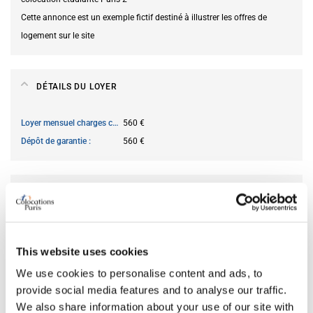
Cette annonce est un exemple fictif destiné à illustrer les offres de
logement sur le site
DÉTAILS DU LOYER
Loyer mensuel charges comprises
560 €
Dépôt de garantie
560 €
DISPONIBILITÉ
Du
31.05.2026
Location courte durée acceptée
non
This website uses cookies
We use cookies to personalise content and ads, to
provide social media features and to analyse our traffic.
CARACTÉRISTIQUES DE LA CHAMBRE
We also share information about your use of our site with