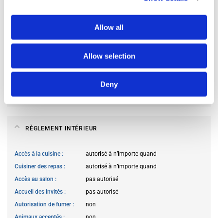
Allow all
OCCUPANTS ACTUELS DE LA CHAMBRE
Langues des occupants
préfère ne pas préciser
Allow selection
Profil des occupants
préfère ne pas préciser
Trache d’âge des occupants
Préfère ne pas préciser
Deny
Staut professionnel des occupants
Préfère ne pas préciser
RÈGLEMENT INTÉRIEUR
Accès à la cuisine
autorisé à n’importe quand
Cuisiner des repas
autorisé à n’importe quand
Accès au salon
pas autorisé
Accueil des invités
pas autorisé
Autorisation de fumer
non
Animaux acceptés
non