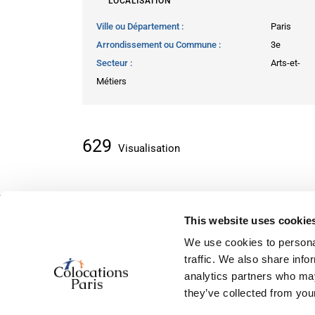
LOCALISATION
Ville ou Département
Paris
Arrondissement ou Commune
3e
Secteur
Arts-et-
Métiers
629
Visualisation
This website uses cookie
À propos des petites annonces
We use cookies to personal
Accueil
traffic. We also share info
Ajouter récemment
analytics partners who may
À propos de nous
they’ve collected from your
Contactez nous