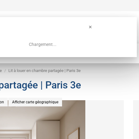
Chargement...
Guide colocation Paris
Recherche
ée
Lit à louer en chambre partagée | Paris 3e
partagée | Paris 3e
ion
Afficher carte géographique