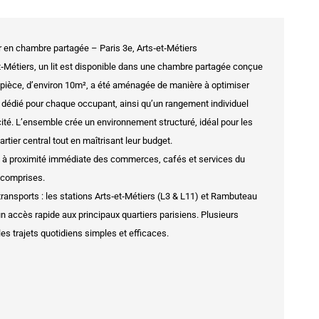
er en chambre partagée – Paris 3e, Arts‑et‑Métiers
t‑Métiers, un lit est disponible dans une chambre partagée conçue
La pièce, d’environ 10m², a été aménagée de manière à optimiser
dédié pour chaque occupant, ainsi qu’un rangement individuel
ité. L’ensemble crée un environnement structuré, idéal pour les
rtier central tout en maîtrisant leur budget.
, à proximité immédiate des commerces, cafés et services du
s comprises.
transports : les stations Arts‑et‑Métiers (L3 & L11) et Rambuteau
un accès rapide aux principaux quartiers parisiens. Plusieurs
es trajets quotidiens simples et efficaces.