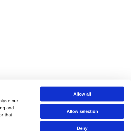
us de liens utiles
Allow all
alyse our
cherche
ing and
Allow selection
Q
r that
ntions légales
Deny