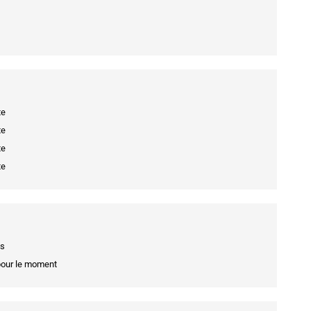
te
te
te
te
es
pour le moment