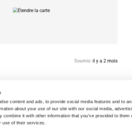
Soumis:
il y a 2 mois
s
Aide & contact
Pl
ise content and ads, to provide social media features and to an
Guide colocation Paris
Re
rmation about your use of our site with our social media, advertis
Favoris
FA
 combine it with other information that you’ve provided to them o
Termes d’utilisation
Me
 use of their services.
Politique de confidentialité