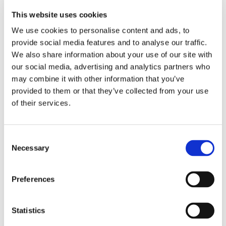
* Cette annonce est un exemple fictif destiné à illustrer les recherches de
This website uses cookies
logement sur le site.
We use cookies to personalise content and ads, to
provide social media features and to analyse our traffic.
We also share information about your use of our site with
Service offert
aide quotidienne
our social media, advertising and analytics partners who
may combine it with other information that you’ve
DATE D’EMMÉNAGEMENT
provided to them or that they’ve collected from your use
of their services.
Du
14.05.2026
Consent
Necessary
À PROPOS DE MOI
Selection
Ma langue parlée
Anglais
Preferences
Mon profil
jeune femme
Ma tranche d’âge
18–25 ans
Statistics
Mes habitudes de propreté
très propre