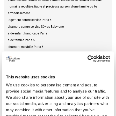
humaine régulière, fiable et précieuse au sein d’une famille du 6e
arrondissement.
logement contre service Paris 6
chambre contre service Sèvres Babylone
aide enfant handicapé Paris
aide famille Paris 6
chambre meublée Paris 6
Cette annonce est un exemple fictif destiné à illustrer les offres de
logement sur le site.
Service recherché
aide handicap
This website uses cookies
We use cookies to personalise content and ads, to
provide social media features and to analyse our traffic.
DISPONIBILITÉ
We also share information about your use of our site with
our social media, advertising and analytics partners who
Du
12.06.2026
may combine it with other information that you’ve