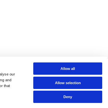
us de liens utiles
Allow all
alyse our
cherche
ing and
Allow selection
Q
r that
ntions légales
Deny