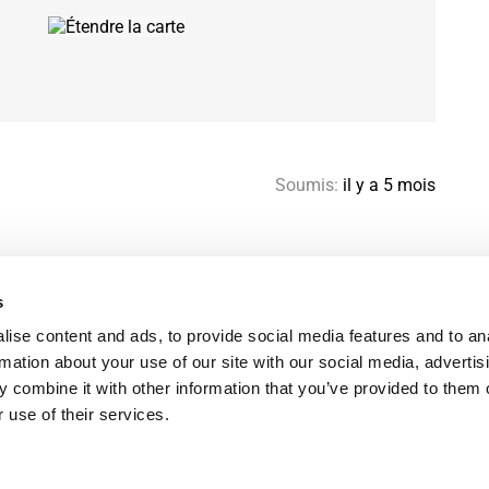
Soumis:
il y a 5 mois
s
Aide & contact
Pl
ise content and ads, to provide social media features and to an
Guide colocation Paris
Re
rmation about your use of our site with our social media, advertis
Favoris
FA
 combine it with other information that you’ve provided to them o
Termes d’utilisation
Me
 use of their services.
Politique de confidentialité