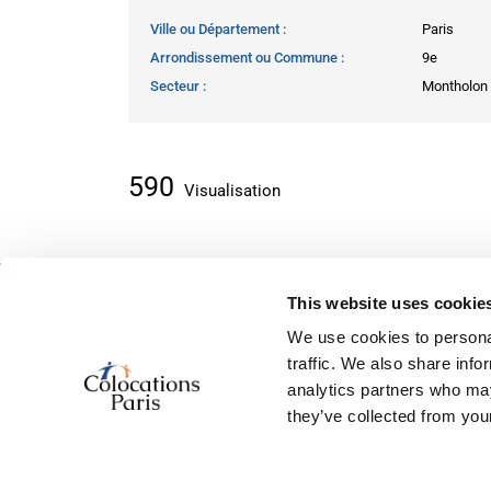
Ville ou Département
Paris
Arrondissement ou Commune
9e
Secteur
Montholon
590
Visualisation
This website uses cookie
À propos des petites annonces
We use cookies to personal
Accueil
traffic. We also share info
Ajouter récemment
analytics partners who may
À propos de nous
they’ve collected from your
Contactez nous