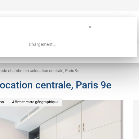
Chargement...
Guide colocation Paris
Recherche
nde chambre en colocation centrale, Paris 9e
cation centrale, Paris 9e
ion
Afficher carte géographique