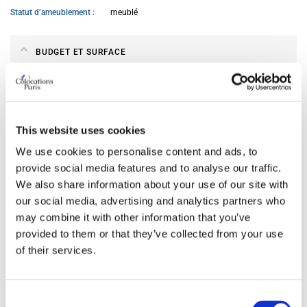
Statut d’ameublement
meublé
BUDGET ET SURFACE
Budget du loyer mensuel
500 €
Surface minimale souhaitée (m²)
18
This website uses cookies
DPE souhaité
B
We use cookies to personalise content and ads, to
provide social media features and to analyse our traffic.
We also share information about your use of our site with
DATE D’EMMÉNAGEMENT
our social media, advertising and analytics partners who
may combine it with other information that you’ve
Du
15.07.2026
provided to them or that they’ve collected from your use
of their services.
CARACTÉRISTIQUES DE L‘APPARTEMENT
Consent