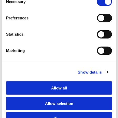
Nombre de chambre souhaitées
1 chambre
Necessary
Selection
Nombre de salles de bain souhaitées
1 salle de bain
Nombre de toilettes souhaitées
1
Preferences
Niveau de l’étage
peut importe
Ascenseur
disponible
Statistics
LOCALISATION
Marketing
Ville ou Département
93
Arrondissement ou Commune
Aubervilliers
Show details
Secteur
Centre Ville
Allow all
Allow selection
Soumis:
il y a 1 mois
673
Visualisation