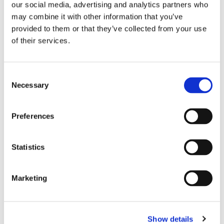
our social media, advertising and analytics partners who
PROFIL DU COHABITANT SOUHAITÉ
may combine it with other information that you’ve
provided to them or that they’ve collected from your use
of their services.
Langues parlées souhaitées
France
Profil souhaité
femme
Tranche d’âge souhaitée
peut importe
Consent
Necessary
Selection
RÈGLEMENT INTÉRIEUR
Preferences
Accès à la cuisine
autorisé à n’importe quand
Statistics
Cuisiner des repas
autorisé à n’importe quand
Accès au salon
autorisé à n’importe quand
Marketing
Accueil des invités
autorisé à des heures précises
Autorisation de fumer
non
Animaux acceptés
non
Show details