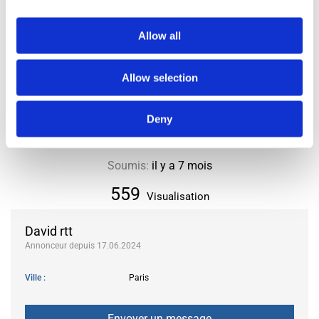
LOCALISATION
Allow all
Ville ou Département
93
Allow selection
Arrondissement ou Commune
Bagnolet
Deny
Soumis:
il y a 7 mois
559
Visualisation
David rtt
Annonceur depuis 17.06.2024
Ville
Paris