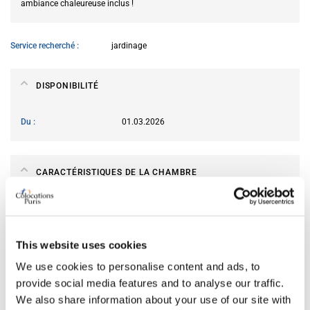
ambiance chaleureuse inclus !
Service recherché
jardinage
DISPONIBILITÉ
Du
01.03.2026
CARACTÉRISTIQUES DE LA CHAMBRE
Taille du lit
simple
Salle de bain
privative
This website uses cookies
Bureau
non
Wi-Fi
oui
We use cookies to personalise content and ads, to
TV
oui
provide social media features and to analyse our traffic.
We also share information about your use of our site with