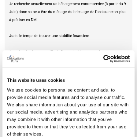
Je recherche actuellement un hébergement contre service (à partir du 9
Juin) donc sa peut-être du ménage, du bricolage, de l'assistance et plus
à préciser en DM.
Juste le temps de trouver une stabilité financière
Je recherche dans toute l'Ile-de-France, le département importe peu.
Merci à vous
This website uses cookies
Service offert
aide ponctuelle
We use cookies to personalise content and ads, to
provide social media features and to analyse our traffic.
DATE D’EMMÉNAGEMENT
We also share information about your use of our site with
our social media, advertising and analytics partners who
may combine it with other information that you’ve
Du
09.06.2026
provided to them or that they’ve collected from your use
of their services.