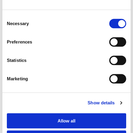
À PROPOS DE MOI
Consent
Ma langue parlée
Français
Necessary
Selection
Mon profil
homme
Ma tranche d’âge
26–35 ans
Preferences
Mes habitudes de propreté
très propre
Statistics
MES HABITUDES DE VIE
Marketing
Accès à la cuisine
à certaines heures
Cuisiner des repas
souvent
Utilisation du salon
limité
Show details
Accueil des invités
occasionnellement
Fumeur
non
Propriétaire d’un animal
non
Allow all