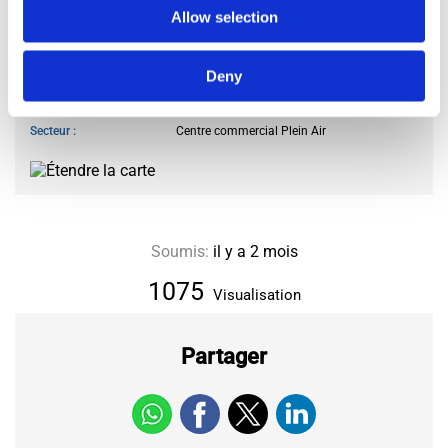
Allow selection
LOCALISATION SOUHAITÉE
Deny
Ville ou Département
93
Arrondissement ou Commune
Blanc-Mesnil
Secteur
Centre commercial Plein Air
Soumis:
il y a 2 mois
1075
Visualisation
Partager