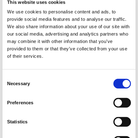
This website uses cookies
À PROPOS DE MOI
We use cookies to personalise content and ads, to
provide social media features and to analyse our traffic.
Ma langue parlée
Français
We also share information about your use of our site with
Mon profil
jeune femme
our social media, advertising and analytics partners who
Ma tranche d’âge
18–25 ans
may combine it with other information that you’ve
Mon statut professionnel
étudiant
provided to them or that they’ve collected from your use
Mes habitudes de propreté
très propre
of their services.
AVEC QUI JE PRÉFÈRE VIVRE
Consent
Necessary
Selection
Langues souhaitées parlées
peut importe
Profil des occupants souhaité
jeune femme
Preferences
Statistics
MES HABITUDES DE VIE