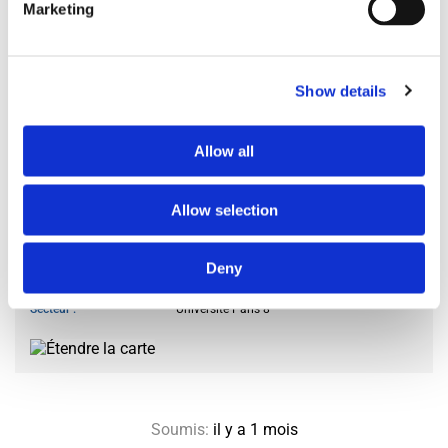
Accès à la cuisine
à certaines heures
Marketing
Cuisiner des repas
parfois
Utilisation du salon
limité
Accueil des invités
occasionnellement
Show details
Fumeur
non
Propriétaire d’un animal
non
Allow all
LOCALISATION SOUHAITÉE
Allow selection
Ville ou Département
93
Deny
Arrondissement ou Commune
Saint-Denis
Secteur
Université Paris 8
Soumis:
il y a 1 mois