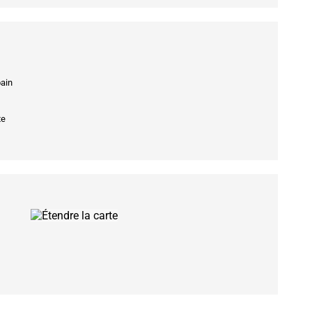
bain
te