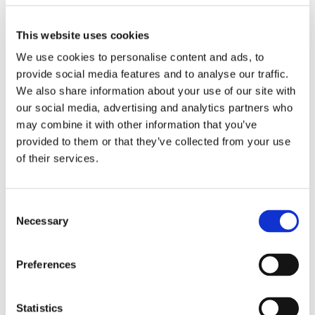
Salle de bain souhaitée
privative
Bureau requis
oui
This website uses cookies
Wi-Fi requis
oui
We use cookies to personalise content and ads, to
TV requise
non
provide social media features and to analyse our traffic.
We also share information about your use of our site with
our social media, advertising and analytics partners who
À PROPOS DE MOI
may combine it with other information that you’ve
provided to them or that they’ve collected from your use
Ma langue parlée
Anglais
of their services.
Mon profil
jeune femme
Ma tranche d’âge
26–35 ans
Mon statut professionnel
étudiant
Consent
Necessary
Mes habitudes de propreté
plutôt propre
Selection
Preferences
AVEC QUI JE PRÉFÈRE VIVRE
Statistics
Langues souhaitées parlées
Anglais