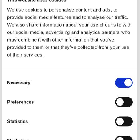
We use cookies to personalise content and ads, to
?Contactez-moi pour plus d’infos ou pour organiser une visite !
provide social media features and to analyse our traffic.
We also share information about your use of our site with
our social media, advertising and analytics partners who
Statut d’ameublement
meublé
may combine it with other information that you’ve
provided to them or that they’ve collected from your use
DÉTAILS
of their services.
Loyer mensuel
497 €
Consent
Dépôt de garantie
860 €
Necessary
Selection
Mètre carré
13
Preferences
DISPONIBILITÉ
Statistics
Du
01.04.2026