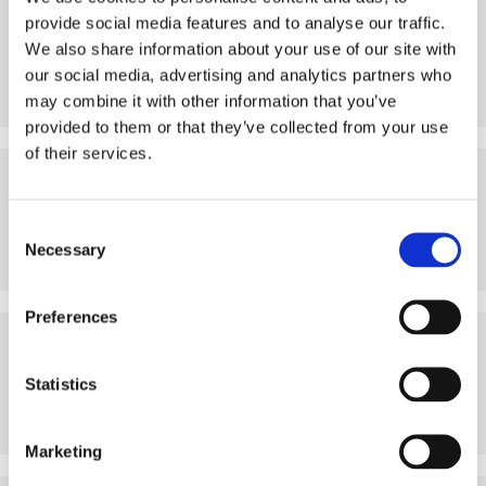
Mon profil
homme
provide social media features and to analyse our traffic.
Ma tranche d’âge
préfère ne pas préciser
We also share information about your use of our site with
Mon statut professionnel
indépendant
our social media, advertising and analytics partners who
Mes habitudes de propreté
très propre
may combine it with other information that you’ve
provided to them or that they’ve collected from your use
of their services.
AVEC QUI JE PRÉFÈRE VIVRE
Consent
Langues souhaitées parlées
peut importe
Necessary
Selection
Profil des occupants souhaité
peut importe
Preferences
MES HABITUDES DE VIE
Statistics
Fumeur
oui
Propriétaire d’un animal
non
Marketing