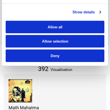
LOCALISATION SOUHAITÉE
Show details
Ville ou Département
Paris
Arrondissement ou Commune
20e
Allow all
Secteur
Porte des Lilas
Allow selection
Deny
Soumis:
il y a 3 mois
392
Visualisation
Math Mahatma