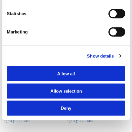
Statistics
Marketing
Chambre en colocation à
Colocation fille | Paris 14e
Paris 1er | Châtelet
Porte d’Orléans
Paris
1er
Châtelet
Paris
14e
Porte d’Orléans
Show details
Catégorie
Catégorie
Chambre
Chambre
Allow all
Loyer mensuel charges
Loyer mensuel charges
comprises
comprises
900 €
Allow selection
850 €
Dépôt de garantie
Dépôt de garantie
Deny
1800 €
1700 €
il y a 2 mois
il y a 2 mois