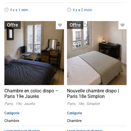
il y a 1 sem.
il y a 2 mois
Chambre à louer
Chambre à louer
Offre
Offre
Chambre en coloc dispo –
Nouvelle chambre dispo |
Paris 19e Jaurès
Paris 18e Simplon
Paris
19e
Jaurès
Paris
18e
Simplon
Catégorie
Catégorie
Chambre
Chambre