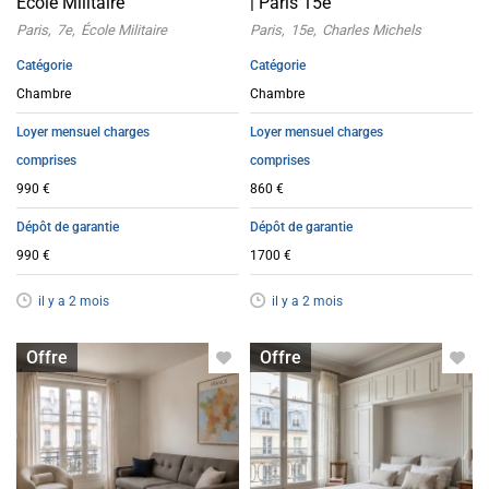
École Militaire
| Paris 15e
Paris
7e
École Militaire
Paris
15e
Charles Michels
Catégorie
Catégorie
Chambre
Chambre
Loyer mensuel charges
Loyer mensuel charges
comprises
comprises
990 €
860 €
Dépôt de garantie
Dépôt de garantie
990 €
1700 €
il y a 2 mois
il y a 2 mois
Chambre à louer
Chambre à louer
Offre
Offre