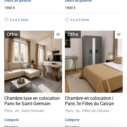
Dépôt de garantie
Dépôt de garantie
1960 €
1900 €
il y a 2 mois
il y a 2 mois
Chambre à louer
Chambre à louer
Offre
Offre
Chambre luxe en colocation
Chambre en colocation |
Paris 6e Saint‑Germain
Paris 3e Filles du Calvair
Paris
6e
Saint-Germain
Paris
3e
Filles-du-Calvaire
Catégorie
Catégorie