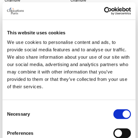
Chambre
Chambre
Loyer mensuel charges
Loyer mensuel charges
comprises
comprises
1100 €
930 €
This website uses cookies
Dépôt de garantie
Dépôt de garantie
We use cookies to personalise content and ads, to
2200 €
1860 €
provide social media features and to analyse our traffic.
We also share information about your use of our site with
il y a 2 mois
il y a 2 mois
our social media, advertising and analytics partners who
may combine it with other information that you’ve
provided to them or that they’ve collected from your use
Banner Space
of their services.
Chambre à louer
Chambre à louer
Offre
Offre
Consent
Necessary
Selection
Preferences