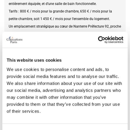
entièrement équipée, et d’une salle de bain fonctionnelle.
Tarifs : 800 € / mois pour la grande chambre, 650 € / mois pour la
petite chambre, soit 1 450 € / mois pour l’ensemble du logement.
Un emplacement stratégique au cœur de Nanterre Préfecture 92, proche
des transports, commerces, universités et services essentiels.
Furnishing status
furnished
This website uses cookies
DETAILS
We use cookies to personalise content and ads, to
provide social media features and to analyse our traffic.
We also share information about your use of our site with
Monthly rent
1,450 €
our social media, advertising and analytics partners who
Security deposit
1,450 €
may combine it with other information that you’ve
Square meter
55
provided to them or that they’ve collected from your use
of their services.
EPC rating
D