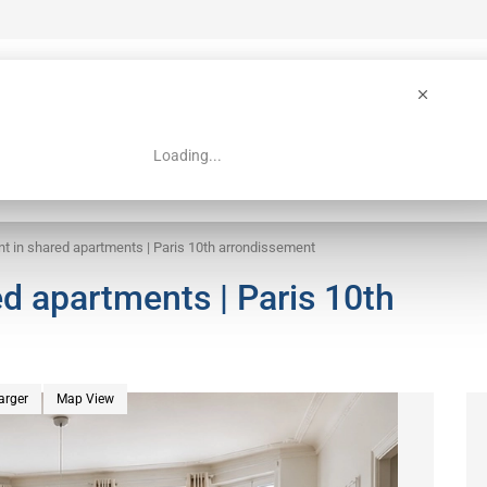
Loading...
 Guide
Search
nt in shared apartments | Paris 10th arrondissement
ed apartments | Paris 10th
arger
Map View