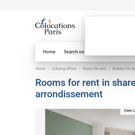
Home
Search on map
Paris Flatshare
Home
Coliving offers
Room for rent
Rooms for re
Rooms for rent in shar
arrondissement
View L