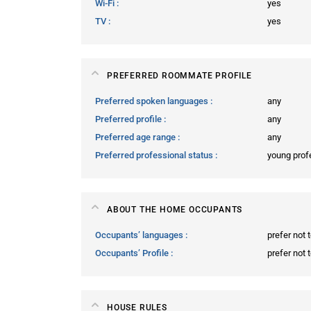
Wi-Fi
yes
TV
yes
PREFERRED ROOMMATE PROFILE
Preferred spoken languages
any
Preferred profile
any
Preferred age range
any
Preferred professional status
young prof
ABOUT THE HOME OCCUPANTS
Occupants’ languages
prefer not 
Occupants’ Profile
prefer not 
HOUSE RULES