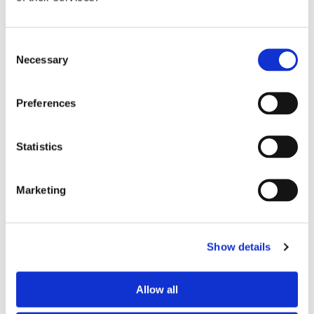
Bed size
single
Bathroom
private
Consent
Working desk
yes
Necessary
Selection
Wi-Fi
yes
TV
yes
Preferences
PREFERRED ROOMMATE PROFILE
Statistics
Preferred spoken languages
French
Marketing
Preferred profile
woman
Preferred age range
any
Preferred professional status
employee
Show details
ABOUT THE HOME OCCUPANTS
Allow all