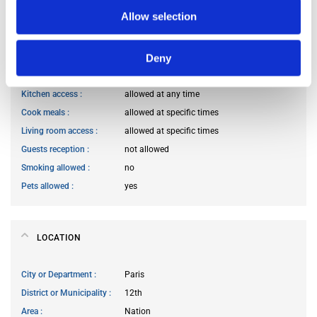
Occupants’ Profile
senior couple
Allow selection
Deny
HOUSE RULES
Kitchen access
allowed at any time
Cook meals
allowed at specific times
Living room access
allowed at specific times
Guests reception
not allowed
Smoking allowed
no
Pets allowed
yes
LOCATION
City or Department
Paris
District or Municipality
12th
Area
Nation