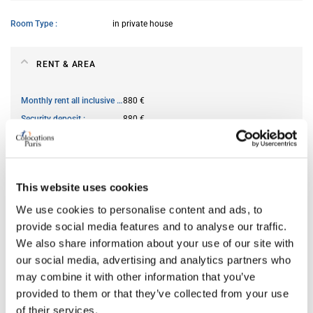
Room Type
in private house
RENT & AREA
Monthly rent all inclusive
880 €
Security deposit
880 €
Square meter
13
This website uses cookies
AVAILABILITY
We use cookies to personalise content and ads, to
From
Mar 22, 2026
provide social media features and to analyse our traffic.
We also share information about your use of our site with
Short term rental accepted
no
our social media, advertising and analytics partners who
may combine it with other information that you’ve
provided to them or that they’ve collected from your use
ROOM FEATURES
of their services.