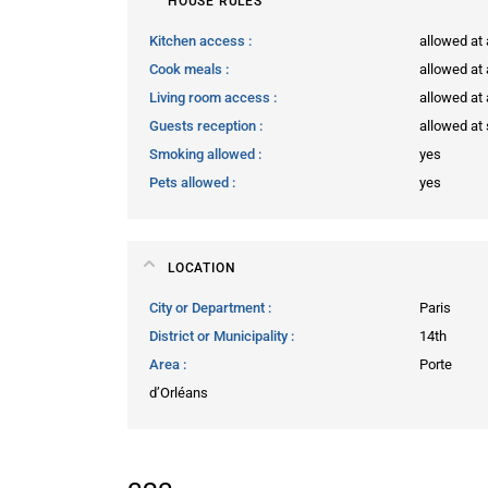
HOUSE RULES
Kitchen access
allowed at
Cook meals
allowed at
Living room access
allowed at
Guests reception
allowed at 
Smoking allowed
yes
Pets allowed
yes
LOCATION
City or Department
Paris
District or Municipality
14th
Area
Porte
d’Orléans