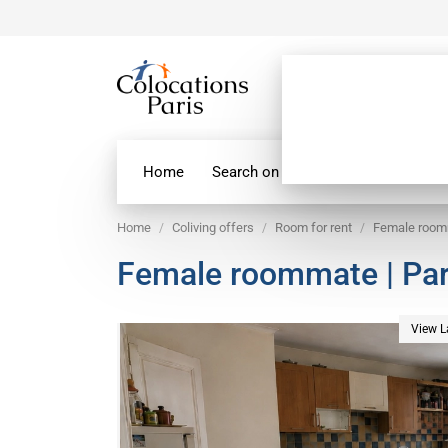
Home
Search on map
Paris Flatshare
Home
Coliving offers
Room for rent
Female roomm
Female roommate | Pari
View L